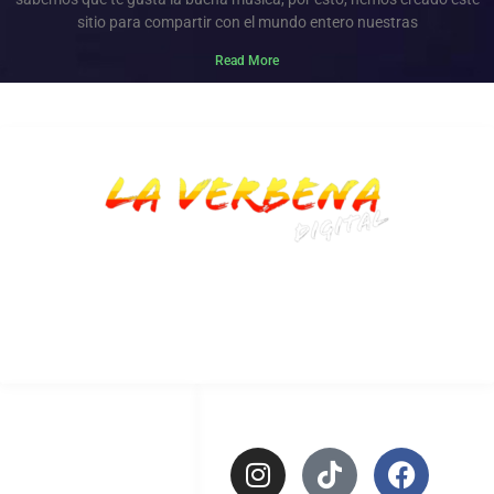
sitio para compartir con el mundo entero nuestras
Read More
Musica y Vacile Original!
LINKS
REDES SOCIALES
Preguntas
Frecuentes