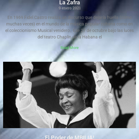
La Zafra
9 enero 2021
En 1969 Fidel Castro realiza un discurso que dejaría huella (como
muchas veces) en el mundo de la música popular cubana como en
el coleccionismo Musical venidero. Ese 27 de octubre bajo las luces
del teatro Chaplin de la Habana el
Read More
El Poder de MBILIA!